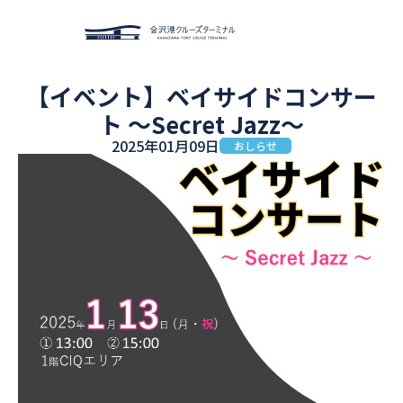
【イベント】ベイサイドコンサー
ト ～Secret Jazz～
クルーズターミナルについ
おしらせ
て
2025年01月09日
おしらせ
イベント
周辺施設
アクセス
貸スペース利用案内
お問い合わせ
施設予約
English
한국어
繁体
簡体