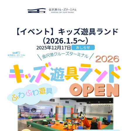
【イベント】キッズ遊具ランド
（2026.1.5～）
クルーズターミナルにつ
おしらせ
いて
2025年12月17日
おしらせ
イベント
周辺施設
アクセス
貸スペース利用案内
お問い合わせ
施設予約
English
한국어
繁体
簡体