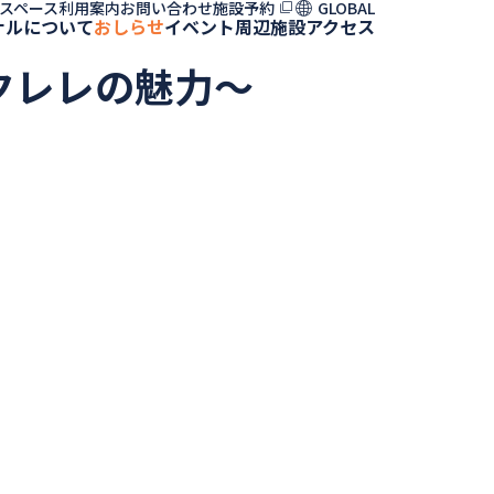
スペース利用案内
お問い合わせ
施設予約
GLOBAL
ナルについて
おしらせ
イベント
周辺施設
アクセス
日本語 PDF
English PDF
クレレの魅力～
한국어 PDF
繁体 PDF
簡体 PDF